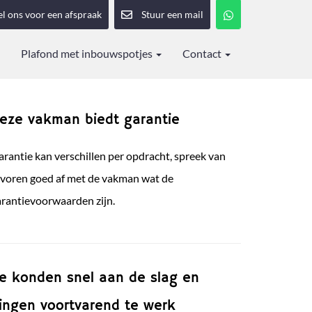
el ons voor een afspraak
Stuur een mail
Plafond met inbouwspotjes
Contact
eze vakman biedt garantie
rantie kan verschillen per opdracht, spreek van
evoren goed af met de vakman wat de
arantievoorwaarden zijn.
e konden snel aan de slag en
ingen voortvarend te werk