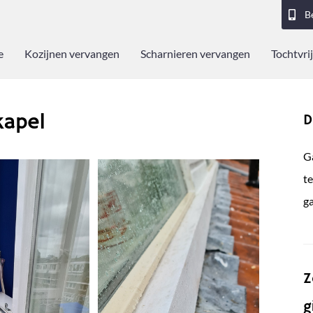
B
e
Kozijnen vervangen
Scharnieren vervangen
Tochtvrij
kapel
D
Ga
t
g
Z
g