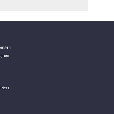
wingen
ijnen
lders