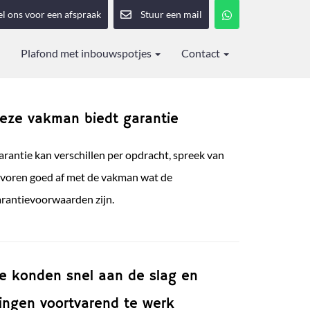
el ons voor een afspraak
Stuur een mail
Plafond met inbouwspotjes
Contact
eze vakman biedt garantie
rantie kan verschillen per opdracht, spreek van
evoren goed af met de vakman wat de
arantievoorwaarden zijn.
e konden snel aan de slag en
ingen voortvarend te werk