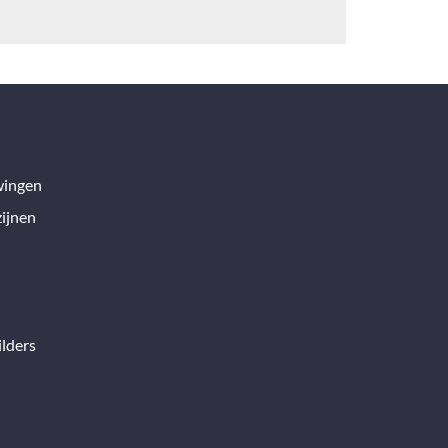
wingen
ijnen
lders