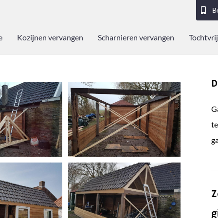
B
e
Kozijnen vervangen
Scharnieren vervangen
Tochtvrij
D
Ga
t
g
Z
g