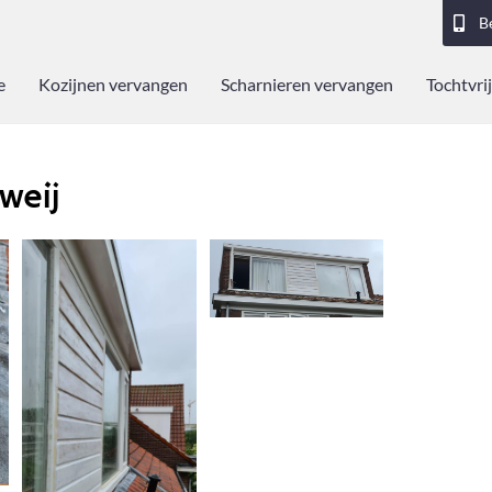
B
e
Kozijnen vervangen
Scharnieren vervangen
Tochtvrij
weij