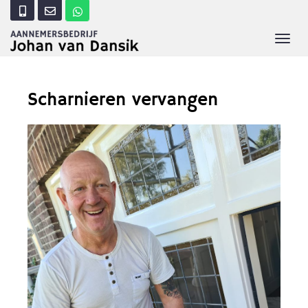
T
O
G
G
L
Scharnieren vervangen
E
N
A
V
I
G
A
T
I
O
N